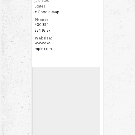
IL
United
States
+ Google Map
Phone:
+00 354
384 93 87
Website:
www.exa
mple.com