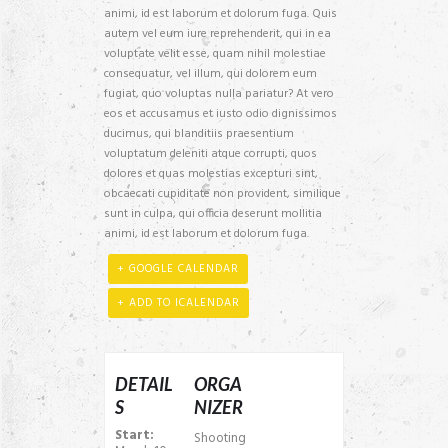
animi, id est laborum et dolorum fuga. Quis
autem vel eum iure reprehenderit, qui in ea
voluptate velit esse, quam nihil molestiae
consequatur, vel illum, qui dolorem eum
fugiat, quo voluptas nulla pariatur? At vero
eos et accusamus et iusto odio dignissimos
ducimus, qui blanditiis praesentium
voluptatum deleniti atque corrupti, quos
dolores et quas molestias excepturi sint,
obcaecati cupiditate non provident, similique
sunt in culpa, qui officia deserunt mollitia
animi, id est laborum et dolorum fuga.
+ GOOGLE CALENDAR
+ ADD TO ICALENDAR
DETAIL
ORGA
S
NIZER
Start:
Shooting