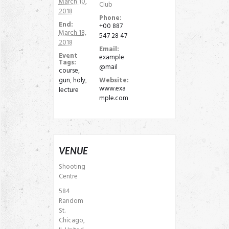
March 10,
Club
2018
Phone:
End:
+00 887
March 18,
547 28 47
2018
Email:
Event
example
Tags:
@mail
course
,
gun
,
holy
,
Website:
www.exa
lecture
mple.com
VENUE
Shooting
Centre
584
Random
St.
Chicago
,