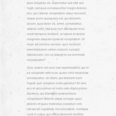
quia voluptas sit, aspernatur aut odit aut
fugit, sed quia consequuntur magni dolores
eos, qui ratione voluptatem sequi nesciunt,
neque porro quisquam est, qui dolorem
ipsum, quia dolor sit, amet, consectetur,
adipisci velit, sed quia non numquam eius
modi tempora incidunt, ut labore et dolore
magnam aliquam quaerat voluptatem. Ut
enim ad minima veniam, quis nostrum
exercitationem ullam corporis suscipit
laboriosam, nisi ut aliquid ex ea commodi
consequatur?
Quis autem vel eum iure reprehenderit, qui in
ea voluptate velit esse, quam nihil molestiae
consequatur, vel illum, qui dolorem eum
fugiat, quo voluptas nulla pariatur? At vero
eos et accusamus et iusto odio dignissimos
ducimus, qui blanditiis praesentium
voluptatum deleniti atque corrupti, quos
dolores et quas molestias excepturi sint,
obcaecati cupiditate non provident, similique
sunt in culpa, qui officia deserunt mollitia